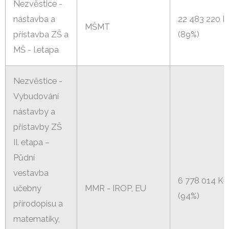
Nezvěstice -
nástavba a
22 483 220 K
MŠMT
přístavba ZŠ a
(89%)
MŠ - I.etapa
Nezvěstice -
Vybudování
nástavby a
přístavby ZŠ
II. etapa –
Půdní
vestavba
6 778 014 Kč
učebny
MMR - IROP, EU
(94%)
přírodopisu a
matematiky,