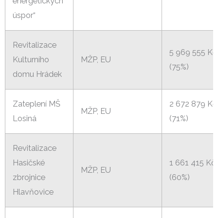
energetických
úspor“
Revitalizace
5 969 555 Kč
Kulturního
MŽP, EU
(75%)
domu Hrádek
Zateplení MŠ
2 672 879 Kč
MŽP, EU
Losiná
(71%)
Revitalizace
Hasičské
1 661 415 Kč
MŽP, EU
zbrojnice
(60%)
Hlavňovice