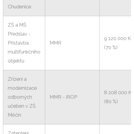
Chudenice
ZŠ a MŠ
Předslav -
9 120 000 Kč
Přístavba
MMR
(70 %)
multifunkčního
objektu
Zřízení a
modernizace
8 208 000 K
odborných
MMR - IROP
(80 %)
učeben v ZŠ
Měčín
Zateplení