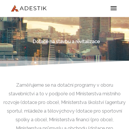
Přeskočit
HLAV
na
MEN
obsah
Dotace na stavbu a revitalizace
Zaměřujeme se na dotační programy v oboru
stavebnictví a to v podpoře od Ministerstva místního
rozvoje (dotace pro obce), Ministerstva školství (agentury
sportu), mládeže a tělovýchovy (dotace pro sportovní
spolky a obce), Ministerstva financí (pro obce),
Ministerstva průmyslu a obchodu (dotace pro