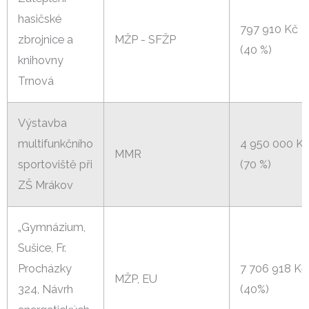
hasičské
797 910 Kč
zbrojnice a
MŽP - SFŽP
(40 %)
knihovny
Trnová
Výstavba
multifunkčního
4 950 000 K
MMR
sportoviště při
(70 %)
ZŠ Mrákov
„Gymnázium,
Sušice, Fr.
Procházky
7 706 918 Kč
MŽP, EU
324, Návrh
(40%)