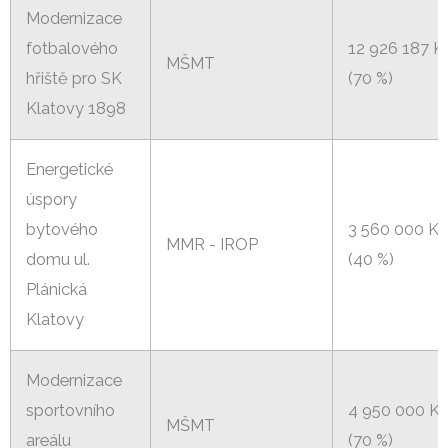
Modernizace
fotbalového
12 926 187 K
MŠMT
hřiště pro SK
(70 %)
Klatovy 1898
Energetické
úspory
bytového
3 560 000 Kč
MMR - IROP
domu ul.
(40 %)
Plánická
Klatovy
Modernizace
sportovního
4 950 000 K
MŠMT
areálu
(70 %)