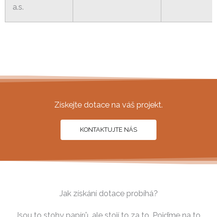
a.s.
Získejte dotace na váš projekt.
KONTAKTUJTE NÁS
Jak získání dotace probíhá?
Jsou to stohy papírů, ale stojí to za to. Pojďme na to.