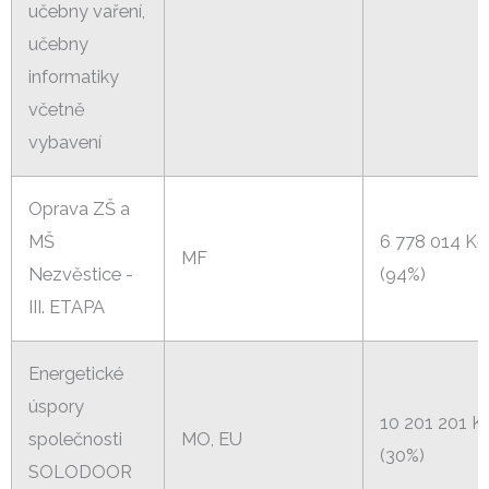
učebny vaření,
učebny
informatiky
včetně
vybavení
Oprava ZŠ a
MŠ
6 778 014 Kč
MF
Nezvěstice -
(94%)
III. ETAPA
Energetické
úspory
10 201 201 K
společnosti
MO, EU
(30%)
SOLODOOR