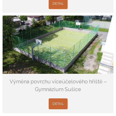
DETAIL
Výměna povrchu víceúčelového hřiště –
Gymnázium Sušice
DETAIL