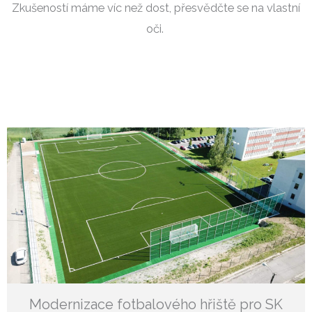
Zkušeností máme víc než dost, přesvědčte se na vlastní
oči.
Modernizace fotbalového hřiště pro SK