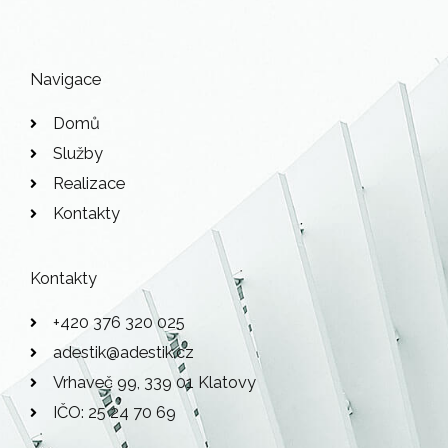
Navigace
Domů
Služby
Realizace
Kontakty
Kontakty
+420 376 320 025
adestik@adestik.cz
Vrhaveč 99, 339 01 Klatovy
IČO: 25 24 70 69